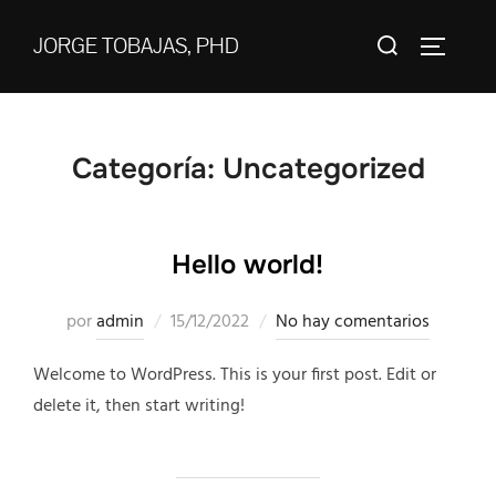
Saltar
Buscar:
al
JORGE TOBAJAS, PHD
ALTERN
contenido
Categoría:
Uncategorized
Hello world!
Publicado
por
admin
15/12/2022
No hay comentarios
el
Welcome to WordPress. This is your first post. Edit or
delete it, then start writing!